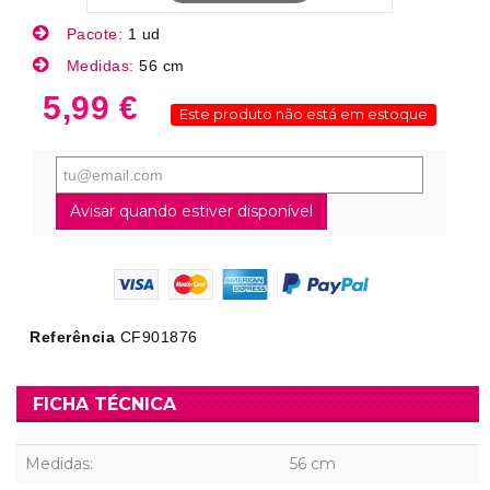
Pacote:
1 ud
Medidas:
56 cm
5,99 €
Este produto não está em estoque
Avisar quando estiver disponível
Referência
CF901876
FICHA TÉCNICA
Medidas:
56 cm