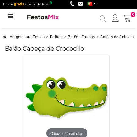
Envios
grátis
a partir de 120€
0
Minha
conta
Artigos para Festas
>
Balões
>
Balões Formas
>
Balões de Animais
Balão Cabeça de Crocodilo
Clique para ampliar