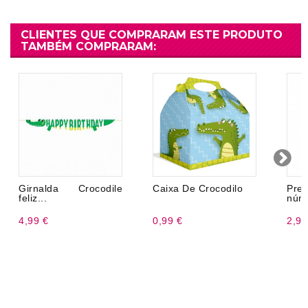
CLIENTES QUE COMPRARAM ESTE PRODUTO
TAMBÉM COMPRARAM:
Girnalda Crocodile
Caixa De Crocodilo
Pre
feliz...
núm
4,99 €
0,99 €
2,99