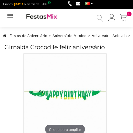
Envios
grátis
a partir de 120€
0
Minha
conta
Festas de Aniversário
>
Aniversário Menino
>
Aniversário Animais
>
Girnalda Crocodile feliz aniversário
Clique para ampliar