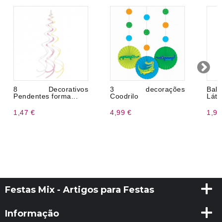
8 Decorativos
3 decorações
Bal
Pendentes forma...
Coodrilo
Láte
1,47 €
4,99 €
1,99
Festas Mix - Artigos para Festas
Informação