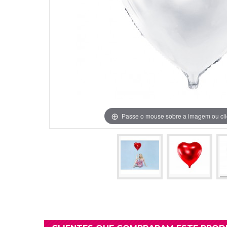
Grinaldas Cas
Ver Mais
Ver Mais
Decoração Aniv
Ver Mais
Ver Mais
Passe o mouse sobre a imagem ou cli