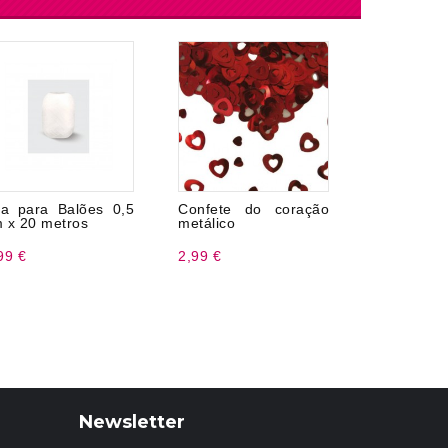
ta para Balões 0,5
Confete do coração
Toalha
 x 20 metros
metálico
Unicórnio
99 €
2,99 €
5,99 €
Newsletter