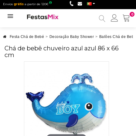
Envios
grátis
a partir de 120€
0
Minha
conta
Festa Chá de Bebé
>
Decoração Baby Shower
>
Balões Chá de Beb
Chá de bebê chuveiro azul azul 86 x 66
cm