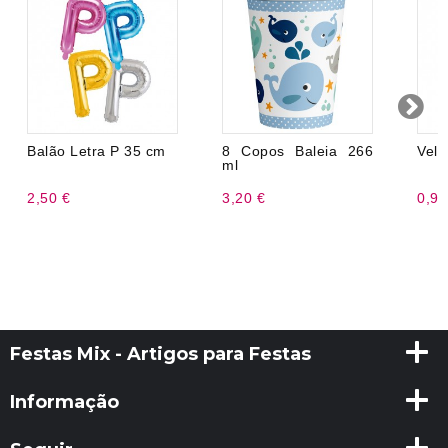
Balão Letra P 35 cm
8 Copos Baleia 266
Vela
ml
2,50 €
3,20 €
0,99
Festas Mix - Artigos para Festas
Informação