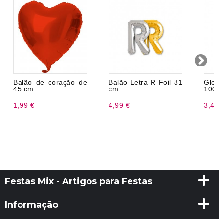
Balão de coração de
Balão Letra R Foil 81
Glob
45 cm
cm
100
1,99 €
4,99 €
3,49
Festas Mix - Artigos para Festas
Informação