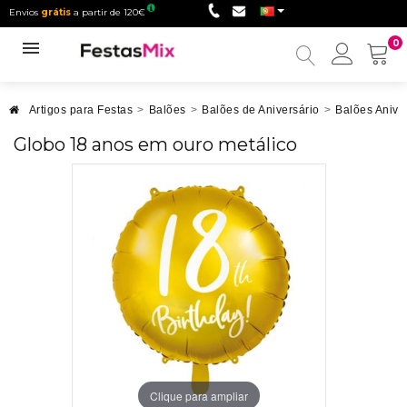
Envios
grátis
a partir de 120€
0
Minha
conta
Artigos para Festas
>
Balões
>
Balões de Aniversário
>
Balões Anive
Globo 18 anos em ouro metálico
Clique para ampliar