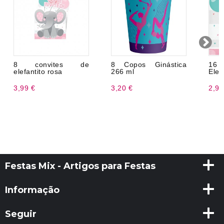
8 convites de
8 Copos Ginástica
16
elefantito rosa
266 ml
Elef
3,99 €
3,20 €
2,99
Festas Mix - Artigos para Festas
Informação
Seguir