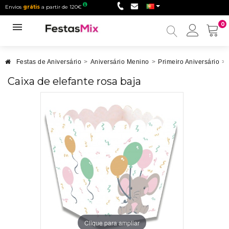
Envios
grátis
a partir de 120€
0
Minha
conta
Festas de Aniversário
>
Aniversário Menino
>
Primeiro Aniversário
>
Caixa de elefante rosa baja
Clique para ampliar