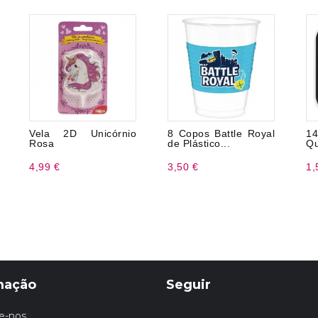
Vela 2D Unicórnio
8 Copos Battle Royal
14
Rosa
de Plástico...
Qu
4,99 €
3,50 €
1,
mação
Seguir
e-nos