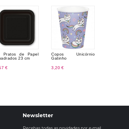
 Pratos de Papel
Copos Unicórnio
Tul para F
adrados 23 cm
Gatinho
9 m
57 €
3,20 €
2,50 €
Newsletter
Recebas todas as novidades por e-mail