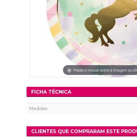
Grinaldas Cas
Ver Mais
Ver Mais
Decoração Aniv
Ver Mais
Ver Mais
Passe o mouse sobre a imagem ou cli
FICHA TÉCNICA
Medidas:
CLIENTES QUE COMPRARAM ESTE PRO