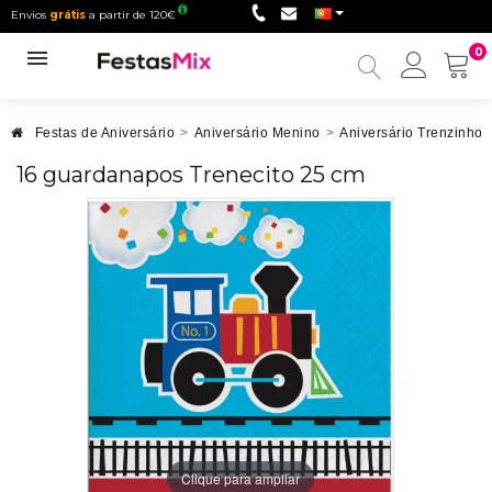
Envios
grátis
a partir de 120€
0
Minha
conta
Festas de Aniversário
>
Aniversário Menino
>
Aniversário Trenzinho
16 guardanapos Trenecito 25 cm
Clique para ampliar