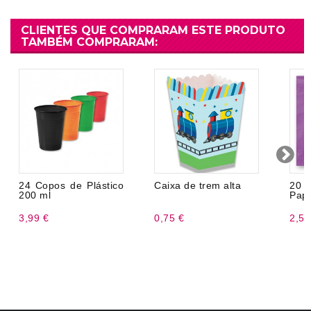
CLIENTES QUE COMPRARAM ESTE PRODUTO
TAMBÉM COMPRARAM:
24 Copos de Plástico
Caixa de trem alta
20 
200 ml
Pape
3,99 €
0,75 €
2,50