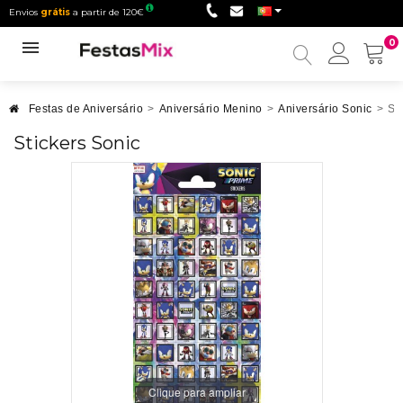
Envios
grátis
a partir de 120€
0
Minha
conta
Festas de Aniversário
>
Aniversário Menino
>
Aniversário Sonic
>
St
Stickers Sonic
Clique para ampliar