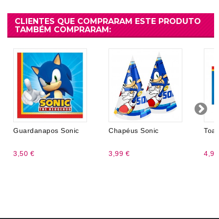
CLIENTES QUE COMPRARAM ESTE PRODUTO
TAMBÉM COMPRARAM:
Guardanapos Sonic
Chapéus Sonic
Toal
3,50 €
3,99 €
4,99