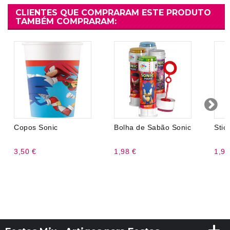
CLIENTES QUE COMPRARAM ESTE PRODUTO
TAMBÉM COMPRARAM:
Copos Sonic
Bolha de Sabão Sonic
Stic
3,50 €
1,98 €
1,99