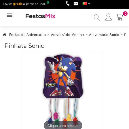
Envios
grátis
a partir de 120€
0
Minha
conta
Festas de Aniversário
>
Aniversário Menino
>
Aniversário Sonic
>
Pi
Pinhata Sonic
Clique para ampliar