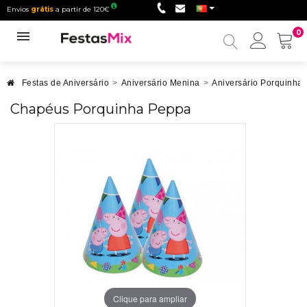
Envios
grátis
a partir de 120€
0
Minha
conta
Festas de Aniversário
>
Aniversário Menina
>
Aniversário Porquinha
Chapéus Porquinha Peppa
Clique para ampliar