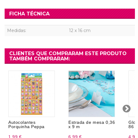
FICHA TÉCNICA
Medidas:
12 x 16 cm
CLIENTES QUE COMPRARAM ESTE PRODUTO
TAMBÉM COMPRARAM:
Autocolantes
Estrada de mesa 0,36
Glob
Porquinha Peppa
x 9 m
86 
1,99 €
6,99 €
4,99