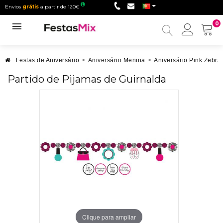
Envios
grátis
a partir de 120€
0
Minha
conta
Festas de Aniversário
>
Aniversário Menina
>
Aniversário Pink Zebra
Partido de Pijamas de Guirnalda
Clique para ampliar