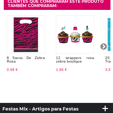
CLIENTES QUE COMPRARAM ESTE PRODUTO
TAMBÉM COMPRARAM:
8 Sacos De Zebra
12 wrappers rosa
20
Rosa
zebra boutique
Tran
0,98 €
1,96 €
3,50
Festas Mix - Artigos para Festas