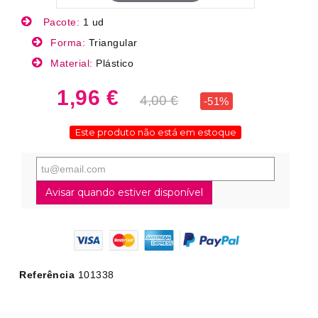
Pacote:
1 ud
Forma:
Triangular
Material:
Plástico
1,96 €
4,00 €
-51%
Este produto não está em estoque
Avisar quando estiver disponível
Referência
101338