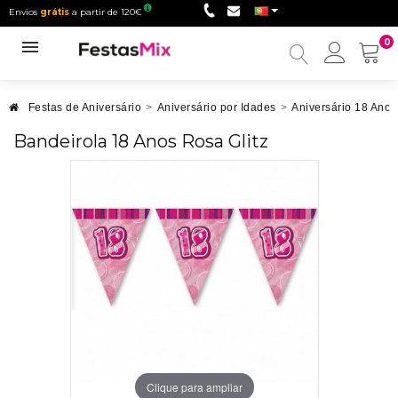
Envios
grátis
a partir de 120€
0
Minha
conta
Festas de Aniversário
>
Aniversário por Idades
>
Aniversário 18 Anos
Bandeirola 18 Anos Rosa Glitz
Clique para ampliar