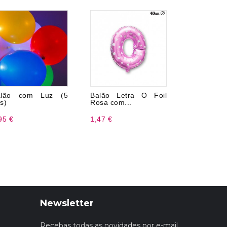
alão com Luz (5
Balão Letra O Foil
8 Pratos
s)
Rosa com...
Pony 23 c
95 €
1,47 €
3,99 €
Newsletter
Recebas todas as novidades por e-mail