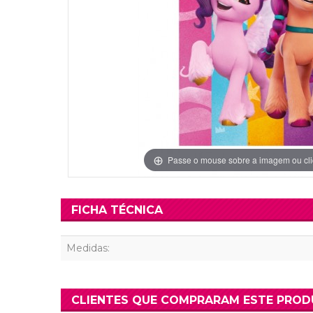
Grinaldas Cas
Ver Mais
Ver Mais
Decoração Aniv
Ver Mais
Ver Mais
Passe o mouse sobre a imagem ou cli
FICHA TÉCNICA
Medidas:
CLIENTES QUE COMPRARAM ESTE PRO