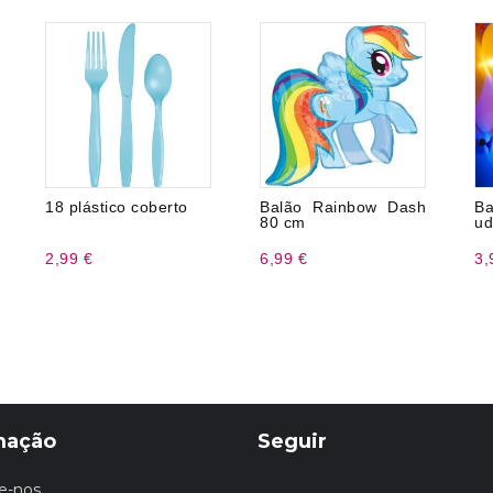
18 plástico coberto
Balão Rainbow Dash
B
80 cm
ud
2,99 €
6,99 €
3,
mação
Seguir
e-nos