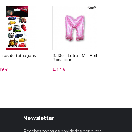
rros de tatuagens
Balão Letra M Foil
15 col
Rosa com...
sobremesa 
99 €
1,47 €
1,99 €
Newsletter
Recebas todas as novidades por e-mail