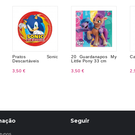
Pratos Sonic
20 Guardanapos My
Ca
Descartáveis
Little Pony 33 cm
3,50 €
3,50 €
2,
mação
Seguir
e-nos