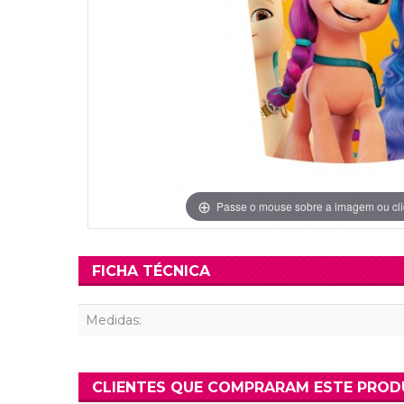
Grinaldas Cas
Ver Mais
Ver Mais
Decoração Aniv
Ver Mais
Ver Mais
Passe o mouse sobre a imagem ou cli
FICHA TÉCNICA
Medidas:
CLIENTES QUE COMPRARAM ESTE PRO