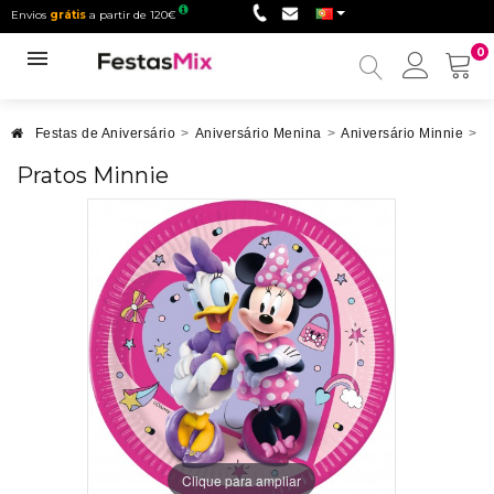
Envios
grátis
a partir de 120€
0
Minha
conta
Festas de Aniversário
>
Aniversário Menina
>
Aniversário Minnie
>
P
Pratos Minnie
Clique para ampliar