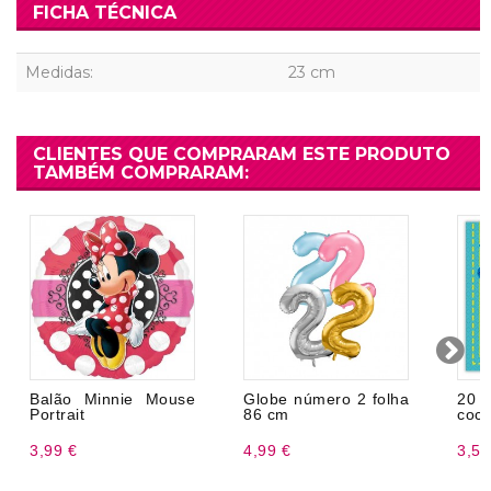
FICHA TÉCNICA
Medidas:
23 cm
CLIENTES QUE COMPRARAM ESTE PRODUTO
TAMBÉM COMPRARAM:
Balão Minnie Mouse
Globe número 2 folha
20 
Portrait
86 cm
coc
3,99 €
4,99 €
3,50