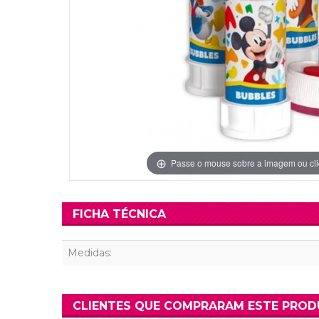
Grinaldas Cas
Ver Mais
Ver Mais
Decoração Aniv
Ver Mais
Ver Mais
Passe o mouse sobre a imagem ou cli
FICHA TÉCNICA
Medidas:
CLIENTES QUE COMPRARAM ESTE PRO