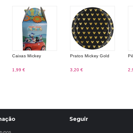
Caixas Mickey
Pratos Mickey Gold
Pi
1,99 €
3,20 €
2,
mação
Seguir
e-nos