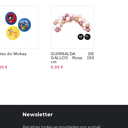
ões do Mickey
GUIRNALDA DE
Vela For
GALLOS Rosa 150
Mouse
cm
99 €
9,99 €
5,99 €
Newsletter
Recebas todas as novidades por e-mail