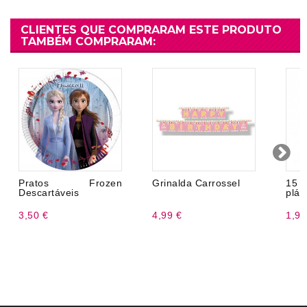
CLIENTES QUE COMPRARAM ESTE PRODUTO
TAMBÉM COMPRARAM:
Pratos Frozen
Grinalda Carrossel
15
Descartáveis
plás
3,50 €
4,99 €
1,99