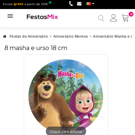
Envios
grátis
a partir de 120€
0
Minha
conta
Festas de Aniversário
>
Aniversário Menina
>
Aniversário Masha e o
8 masha e urso 18 cm
Clique para ampliar