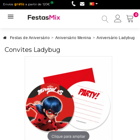
Envios
grátis
a partir de 120€
0
Minha
conta
Festas de Aniversário
>
Aniversário Menina
>
Aniversário Ladybug
>
Convites Ladybug
Clique para ampliar