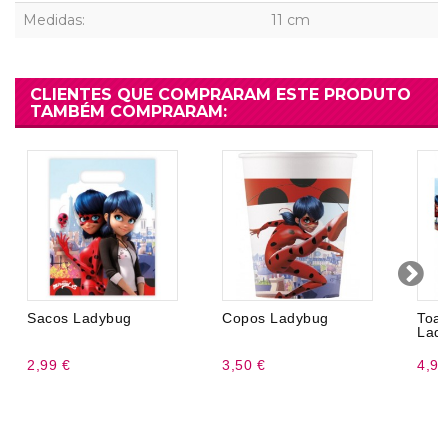
Medidas:
11 cm
CLIENTES QUE COMPRARAM ESTE PRODUTO
TAMBÉM COMPRARAM:
Sacos Ladybug
Copos Ladybug
To
Lad
2,99 €
3,50 €
4,99