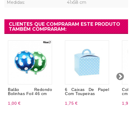
Medidas:
41x58 cm
CLIENTES QUE COMPRARAM ESTE PRODUTO
TAMBÉM COMPRARAM:
Balão Redondo
6 Caixas De Papel
Col
Bolinhas Foil 46 cm
Com Toupeiras
cm
1,00 €
1,75 €
1,99