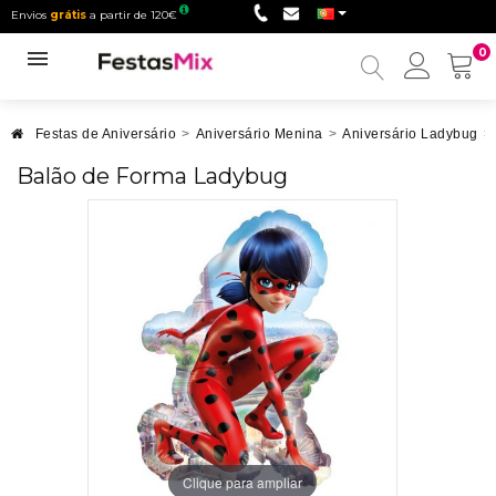
Envios
grátis
a partir de 120€
0
Minha
conta
Festas de Aniversário
>
Aniversário Menina
>
Aniversário Ladybug
>
Balão de Forma Ladybug
Clique para ampliar