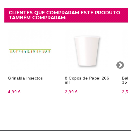
CLIENTES QUE COMPRARAM ESTE PRODUTO
TAMBÉM COMPRARAM:
Grinalda Insectos
8 Copos de Papel 266
Bal
ml
35 
4,99 €
2,99 €
2,50