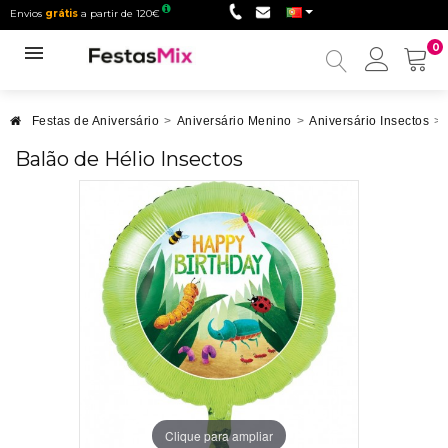
Envios
grátis
a partir de 120€
0
Minha
conta
Festas de Aniversário
>
Aniversário Menino
>
Aniversário Insectos
>
Balão de Hélio Insectos
Clique para ampliar