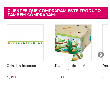
CLIENTES QUE COMPRARAM ESTE PRODUTO
TAMBÉM COMPRARAM:
Grinalda Insectos
Toalha de Mesa
De
Insectos
Inse
4,99 €
5,99 €
6,99