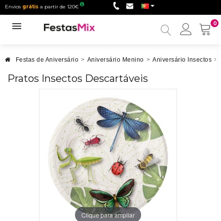
Envios
grátis
a partir de 120€
0
Minha
conta
Festas de Aniversário
>
Aniversário Menino
>
Aniversário Insectos
>
Pratos Insectos Descartáveis
Clique para ampliar