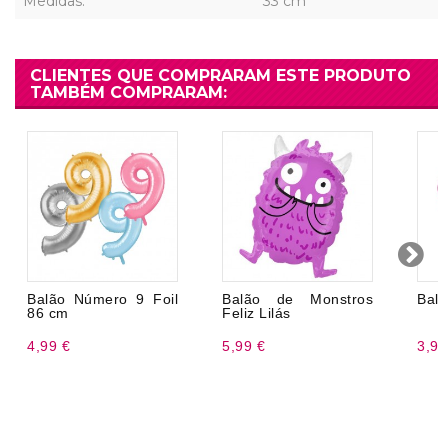
Medidas:
33 cm
CLIENTES QUE COMPRARAM ESTE PRODUTO
TAMBÉM COMPRARAM:
Balão Número 9 Foil
Balão de Monstros
Balõ
86 cm
Feliz Lilás
4,99 €
5,99 €
3,99