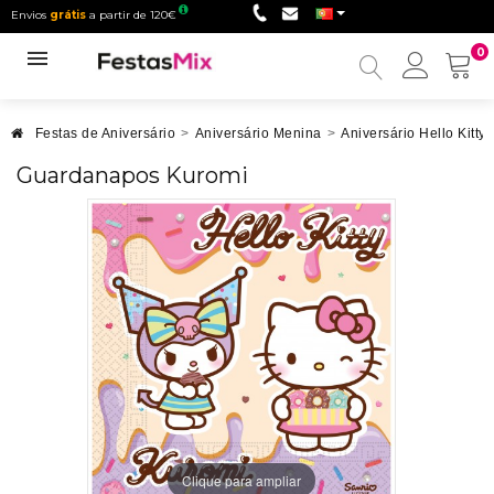
Envios
grátis
a partir de 120€
0
Minha
conta
Festas de Aniversário
>
Aniversário Menina
>
Aniversário Hello Kitty
Guardanapos Kuromi
Clique para ampliar