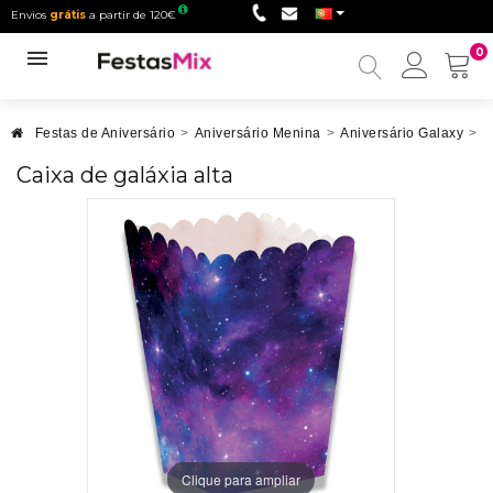
Envios
grátis
a partir de 120€
0
Minha
conta
Festas de Aniversário
>
Aniversário Menina
>
Aniversário Galaxy
>
C
Caixa de galáxia alta
Clique para ampliar