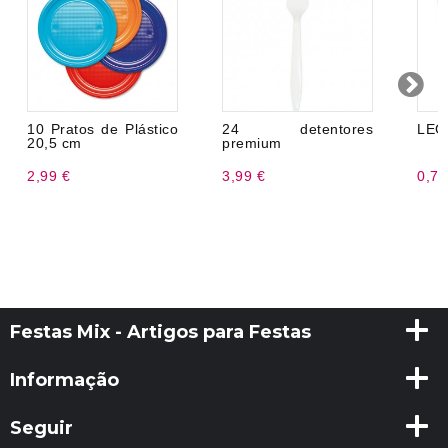
10 Pratos de Plástico
24 detentores
LEGO
20,5 cm
premium
2,99 €
3,99 €
0,75
Festas Mix - Artigos para Festas
Informação
Seguir