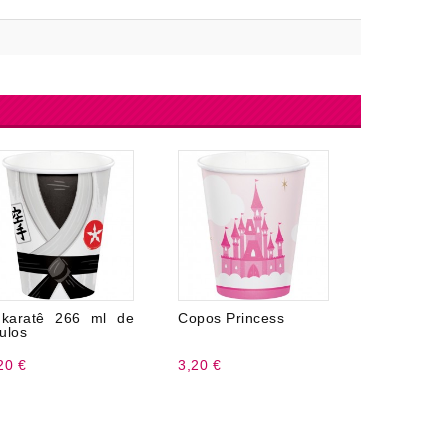
karatê 266 ml de
Copos Princess
6 Pratos 
ulos
23 cm
20 €
3,20 €
3,99 €