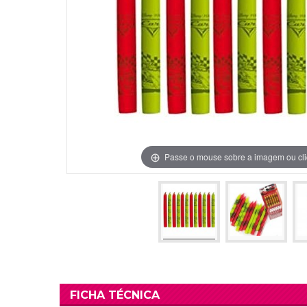
Grinaldas Cas
Ver Mais
Ver Mais
Decoração Aniv
Ver Mais
Ver Mais
Passe o mouse sobre a imagem ou cli
FICHA TÉCNICA