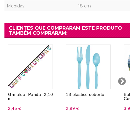
Medidas:
18 cm
CLIENTES QUE COMPRARAM ESTE PRODUTO
TAMBÉM COMPRARAM:
Grinalda Panda 2,10
18 plástico coberto
Ba
m
Cava
2,45 €
2,99 €
3,99