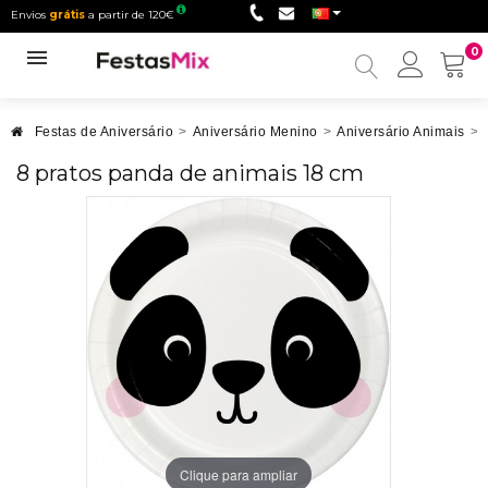
Envios
grátis
a partir de 120€
0
Minha
conta
Festas de Aniversário
>
Aniversário Menino
>
Aniversário Animais
>
8 pratos panda de animais 18 cm
Clique para ampliar