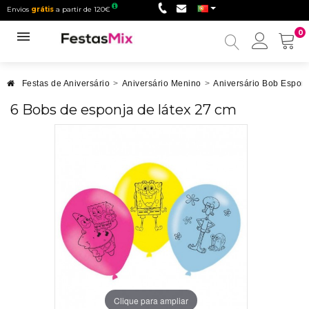
Envios
grátis
a partir de 120€
0
Minha
conta
Festas de Aniversário
>
Aniversário Menino
>
Aniversário Bob Espon
6 Bobs de esponja de látex 27 cm
Clique para ampliar