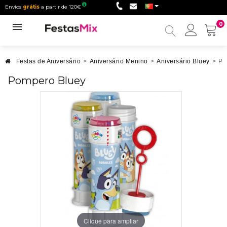
Envios
grátis
a partir de 120€
0
Minha
conta
Festas de Aniversário
>
Aniversário Menino
>
Aniversário Bluey
>
Po
Pompero Bluey
Clique para ampliar