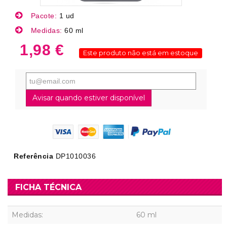
Pacote:
1 ud
Medidas:
60 ml
1,98 €
Este produto não está em estoque
Avisar quando estiver disponível
Referência
DP1010036
FICHA TÉCNICA
Medidas:
60 ml