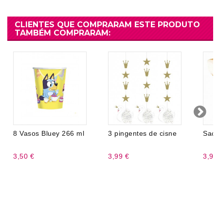
CLIENTES QUE COMPRARAM ESTE PRODUTO
TAMBÉM COMPRARAM:
8 Vasos Bluey 266 ml
3 pingentes de cisne
Sac
3,50 €
3,99 €
3,99