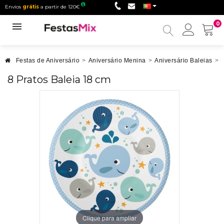
Envios
grátis
a partir de 120€
0
Minha
conta
Festas de Aniversário
>
Aniversário Menina
>
Aniversário Baleias
>
8 Pratos Baleia 18 cm
Clique para ampliar