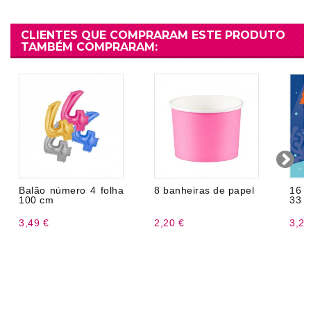
CLIENTES QUE COMPRARAM ESTE PRODUTO
TAMBÉM COMPRARAM:
Balão número 4 folha
8 banheiras de papel
16 
100 cm
33 
3,49 €
2,20 €
3,20