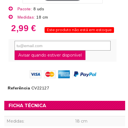
Pacote:
8 uds
Medidas:
18 cm
2,99 €
Este produto não está em estoque
Avisar quando estiver disponível
Referência
CV22127
FICHA TÉCNICA
Medidas:
18 cm