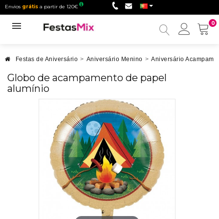
Envios
grátis
a partir de 120€
0
Minha
conta
Festas de Aniversário
>
Aniversário Menino
>
Aniversário Acampame
Globo de acampamento de papel
alumínio