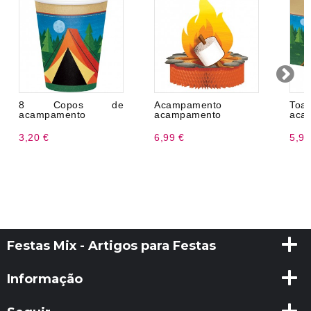
8 Copos de
Acampamento
Toa
acampamento
acampamento
aca
3,20 €
6,99 €
5,99
Festas Mix - Artigos para Festas
Informação