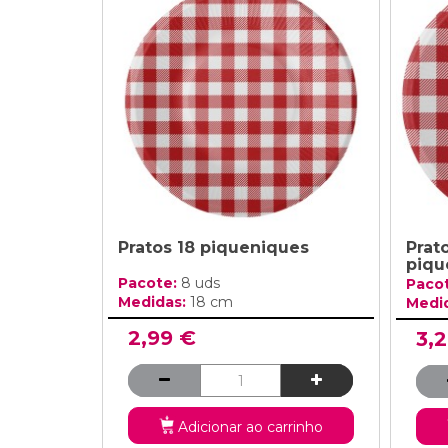
Pratos 18 piqueniques
Prat
piqu
Pacote:
8 uds
Paco
Medidas:
18 cm
Medi
2,99 €
3,
Adicionar ao carrinho