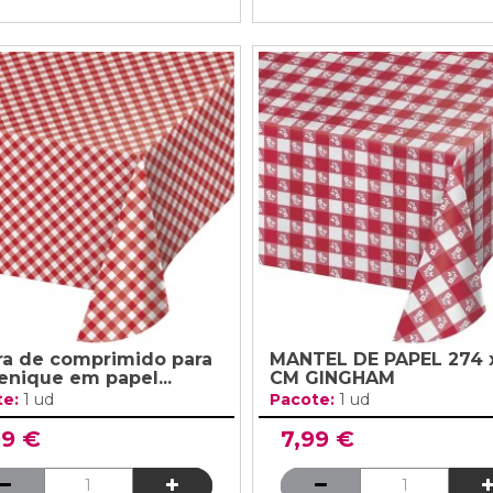
ra de comprimido para
MANTEL DE PAPEL 274 x
enique em papel...
CM GINGHAM
te:
1 ud
Pacote:
1 ud
99 €
7,99 €