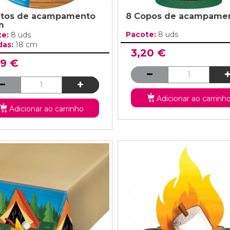
atos de acampamento
8 Copos de acampame
m
Pacote:
8 uds
te:
8 uds
das:
18 cm
3,20 €
99 €
Adicionar ao carrinh
Adicionar ao carrinho