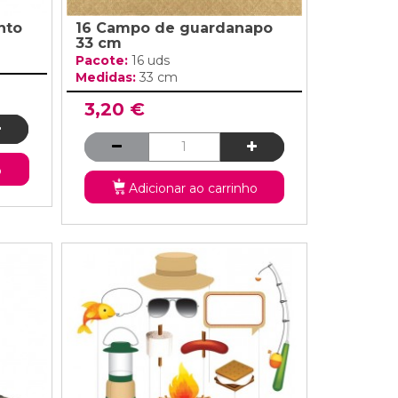
nto
16 Campo de guardanapo
33 cm
Pacote:
16 uds
Medidas:
33 cm
3,20 €
o
Adicionar ao carrinho