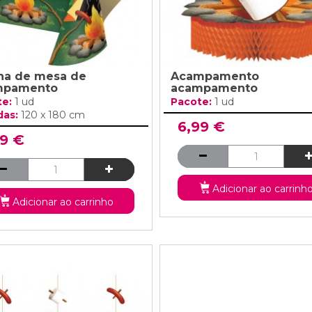
ha de mesa de
Acampamento
mpamento
acampamento
te:
1 ud
Pacote:
1 ud
das:
120 x 180 cm
6,99 €
99 €
Adicionar ao carrinh
Adicionar ao carrinho