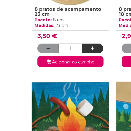
8 pratos de acampamento
8 pr
23 cm
18 c
Pacote:
8 uds
Paco
Medidas:
23 cm
Medi
3,50 €
2,
Adicionar ao carrinho