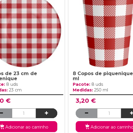
os de 23 cm de
8 Copos de piquenique
enique
ml
te:
8 uds
Pacote:
8 uds
das:
23 cm
Medidas:
250 ml
20 €
3,20 €
Adicionar ao carrinho
Adicionar ao carrinh