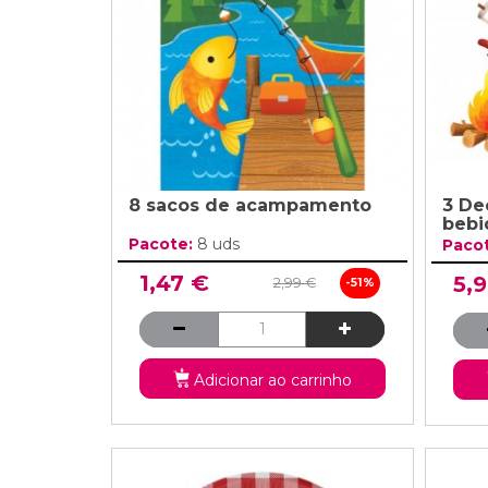
8 sacos de acampamento
3 De
bebi
Pacote:
8 uds
Paco
1,47 €
5,
2,99 €
-51%
Adicionar ao carrinho