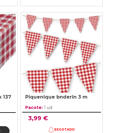
 137
Piquenique bnderin 3 m
Pacote:
1 ud
3,99 €
ESGOTADO