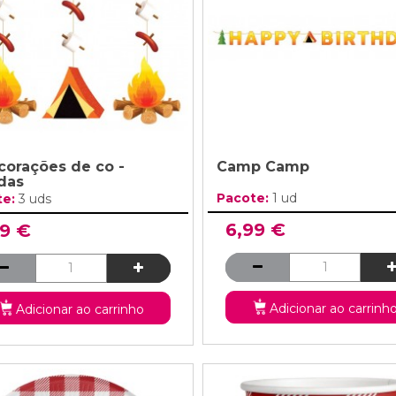
corações de co -
Camp Camp
das
Pacote:
1 ud
te:
3 uds
6,99 €
99 €
Adicionar ao carrinh
Adicionar ao carrinho