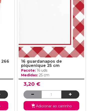
 266
16 guardanapos de
piquenique 25 cm
Pacote:
16 uds
Medidas:
25 cm
3,20 €
o
Adicionar ao carrinho