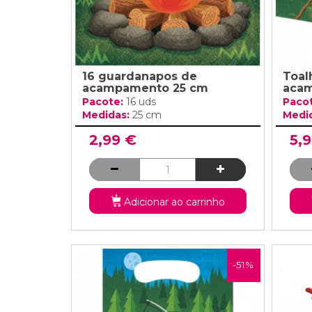
16 guardanapos de
Toal
acampamento 25 cm
aca
Pacote:
16 uds
Paco
Medidas:
25 cm
Medi
2,99 €
5,
Adicionar ao carrinho
-51%