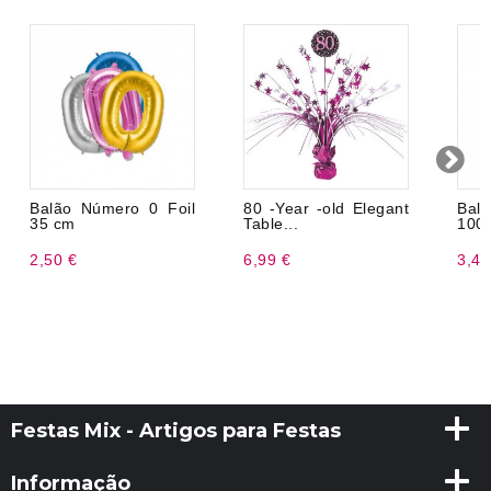
Balão Número 0 Foil
80 -Year -old Elegant
Balã
35 cm
Table...
100
2,50 €
6,99 €
3,49
Festas Mix - Artigos para Festas
Informação