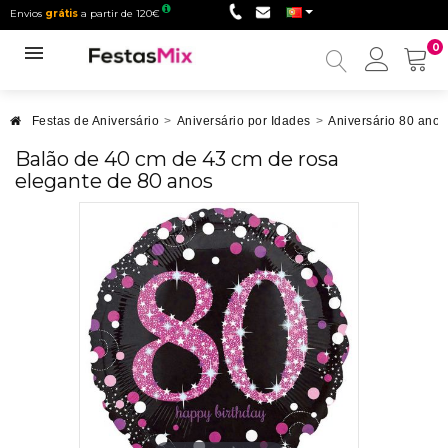
Envios
grátis
a partir de 120€
0
Minha
conta
Festas de Aniversário
>
Aniversário por Idades
>
Aniversário 80 anos
Balão de 40 cm de 43 cm de rosa
elegante de 80 anos