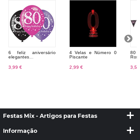
6 feliz aniversário
4 Velas e Número 0
80 -
elegantes...
Piscante
Rosa
3,99 €
2,99 €
3,50
Festas Mix - Artigos para Festas
Informação