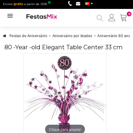
Envios
grátis
a partir de 120€
0
Minha
conta
Festas de Aniversário
>
Aniversário por Idades
>
Aniversário 80 anos
80 -Year -old Elegant Table Center 33 cm
Clique para ampliar