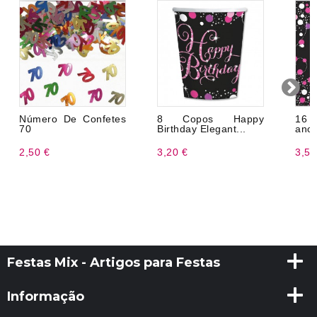
Número De Confetes
8 Copos Happy
16 
70
Birthday Elegant...
anos
2,50 €
3,20 €
3,50
Festas Mix - Artigos para Festas
Informação