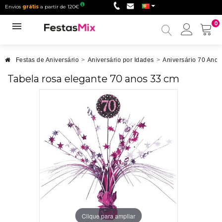
Envios
grátis
a partir de 120€
0
Minha
conta
Festas de Aniversário
>
Aniversário por Idades
>
Aniversário 70 Anos
Tabela rosa elegante 70 anos 33 cm
Clique para ampliar