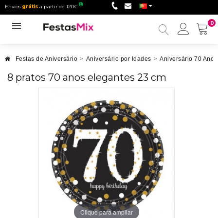
Envios
grátis
a partir de 120€
0
Minha
conta
Festas de Aniversário
>
Aniversário por Idades
>
Aniversário 70 Anos
8 pratos 70 anos elegantes 23 cm
Clique para ampliar