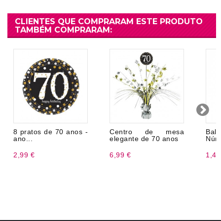
CLIENTES QUE COMPRARAM ESTE PRODUTO
TAMBÉM COMPRARAM:
8 pratos de 70 anos -
Centro de mesa
Bal
ano...
elegante de 70 anos
Núme
2,99 €
6,99 €
1,47