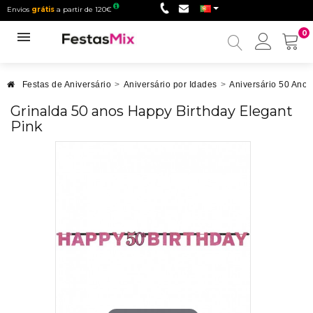
Envios
grátis
a partir de 120€
0
Minha
conta
Festas de Aniversário
>
Aniversário por Idades
>
Aniversário 50 Anos
Grinalda 50 anos Happy Birthday Elegant
Pink