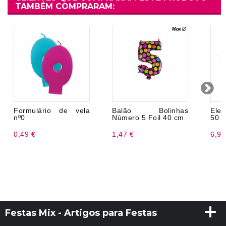
TAMBÉM COMPRARAM:
Formulário de vela
Balão Bolinhas
Eleg
nº0
Número 5 Foil 40 cm
50 a
0,49 €
1,47 €
6,99
Festas Mix - Artigos para Festas