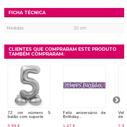
FICHA TÉCNICA
Medidas:
20 cm
CLIENTES QUE COMPRARAM ESTE PRODUTO
TAMBÉM COMPRARAM:
72 cm número 5
Feliz aniversário de
Vela
balão com suporte
Brithday...
de 
5,99 €
1,47 €
2,99