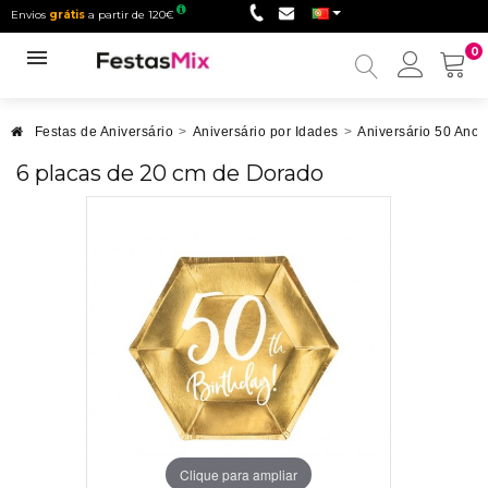
Envios
grátis
a partir de 120€
0
Minha
conta
Festas de Aniversário
>
Aniversário por Idades
>
Aniversário 50 Anos
6 placas de 20 cm de Dorado
Clique para ampliar