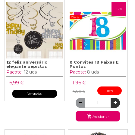
-51%
Oferta!
12 feliz aniversário
8 Convites 18 Faixas E
elegante pepistas
Pontos
Pacote:
12 uds
Pacote:
8 uds
6,99 €
1,96 €
4,00 €
-51%
Ver opções
Adicionar