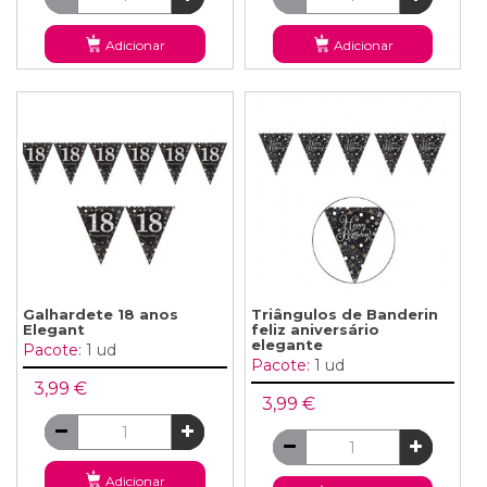
Adicionar
Adicionar
Galhardete 18 anos
Triângulos de Banderin
Elegant
feliz aniversário
elegante
Pacote:
1 ud
Pacote:
1 ud
3,99 €
3,99 €
Adicionar