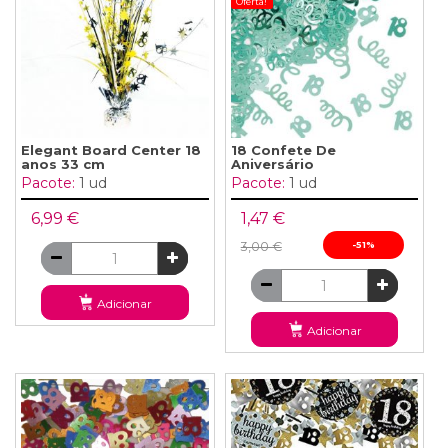
Oferta!
Elegant Board Center 18
18 Confete De
anos 33 cm
Aniversário
Pacote:
1 ud
Pacote:
1 ud
6,99 €
1,47 €
3,00 €
-51%
Adicionar
Adicionar