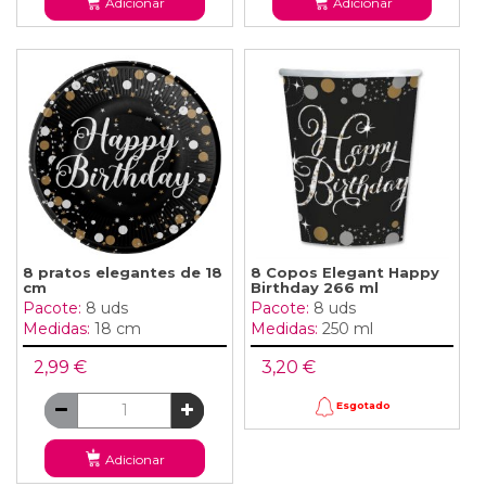
Adicionar
Adicionar
8 pratos elegantes de 18
8 Copos Elegant Happy
cm
Birthday 266 ml
Pacote:
8 uds
Pacote:
8 uds
Medidas:
18 cm
Medidas:
250 ml
2,99 €
3,20 €
Esgotado
Adicionar