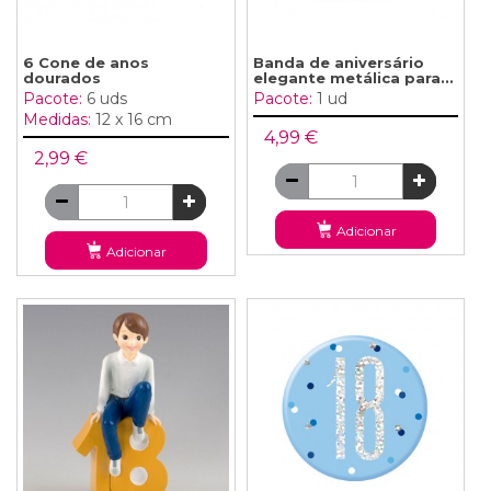
6 Cone de anos
Banda de aniversário
dourados
elegante metálica para...
Pacote:
6 uds
Pacote:
1 ud
Medidas:
12 x 16 cm
4,99 €
2,99 €
Adicionar
Adicionar