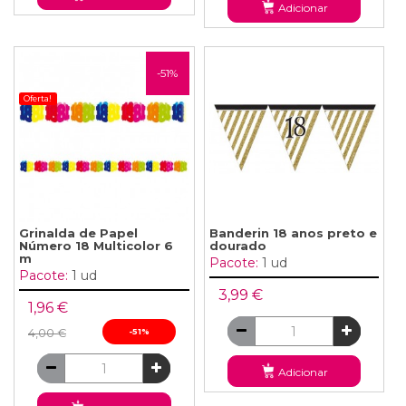
Adicionar
-51%
Oferta!
Grinalda de Papel
Banderin 18 anos preto e
Número 18 Multicolor 6
dourado
m
Pacote:
1 ud
Pacote:
1 ud
3,99 €
1,96 €
4,00 €
-51%
Adicionar