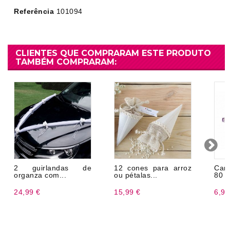
Referência
101094
CLIENTES QUE COMPRARAM ESTE PRODUTO
TAMBÉM COMPRARAM:
2 guirlandas de
12 cones para arroz
Canh
organza com...
ou pétalas...
80 
24,99 €
15,99 €
6,99