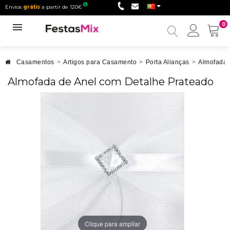
Envios
grátis
a partir de 120€
0
Minha
conta
Casamentos
>
Artigos para Casamento
>
Porta Alianças
>
Almofadas
Almofada de Anel com Detalhe Prateado
Clique para ampliar