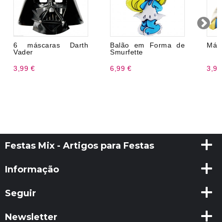
6 máscaras Darth
Balão em Forma de
Más
Vader
Smurfette
3,99 €
6,99 €
3,99
Festas Mix - Artigos para Festas
Informação
Seguir
Newsletter