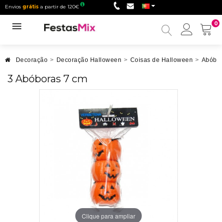
Envios
grátis
a partir de 120€
0
Minha
conta
Decoração
>
Decoração Halloween
>
Coisas de Halloween
>
Abóbor
3 Abóboras 7 cm
Clique para ampliar