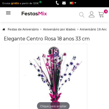
Envios
grátis
a partir de 120€
0
Minha
conta
Festas de Aniversário
>
Aniversário por Idades
>
Aniversário 18 Anos
Elegante Centro Rosa 18 anos 33 cm
Clique para ampliar