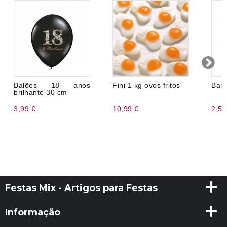
Balões 18 anos
Fini 1 kg ovos fritos
Balã
brilhante 30 cm
3,99 €
10,99 €
2,50
Festas Mix - Artigos para Festas
Informação