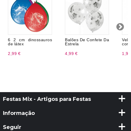
6 2 cm dinossauros
Balões De Confete Da
Vel
de látex
Estrela
core
2,99 €
4,99 €
1,99
Festas Mix - Artigos para Festas
Informação
Seguir