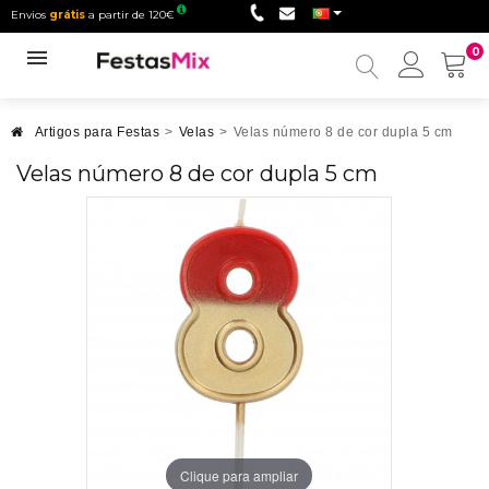
Envios
grátis
a partir de 120€
0
Minha
conta
Artigos para Festas
>
Velas
>
Velas número 8 de cor dupla 5 cm
Velas número 8 de cor dupla 5 cm
Clique para ampliar