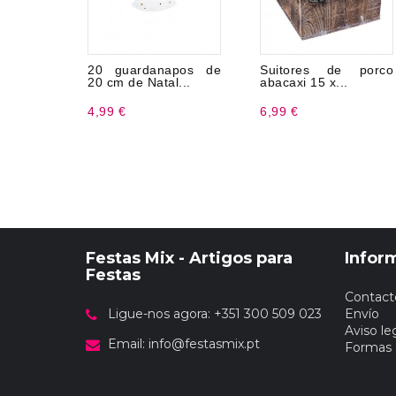
20 guardanapos de
Suitores de porco
20 cm de Natal...
abacaxi 15 x...
4,99 €
6,99 €
Festas Mix - Artigos para
Infor
Festas
Contact
Ligue-nos agora: +351 300 509 023
Envío
Aviso le
Email:
info@festasmix.pt
Formas