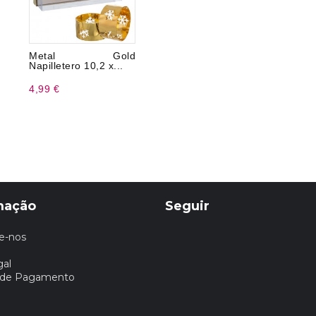
Metal Gold
Napilletero 10,2 x...
4,99 €
mação
Seguir
e-nos
gal
 de Pagamento