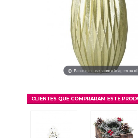
Grinaldas Cas
Ver Mais
Ver Mais
Decoração Aniv
Ver Mais
Ver Mais
Passe o mouse sobre a imagem ou cli
CLIENTES QUE COMPRARAM ESTE PRO