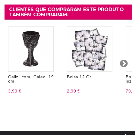
CLIENTES QUE COMPRARAM ESTE PRODUTO
TAMBÉM COMPRARAM:
Caliz com Calex 19
Bolsa 12 Gr
Bru
cm
luz 
3,99 €
2,99 €
79,9