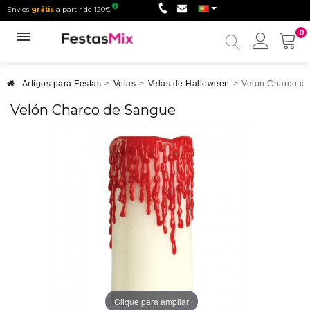
Envios
grátis
a partir de 120€
0
Minha
conta
Artigos para Festas
>
Velas
>
Velas de Halloween
>
Velón Charco d
Velón Charco de Sangue
Clique para ampliar