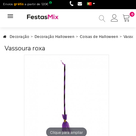
Envios
grátis
a partir de 120€
0
Minha
conta
Decoração
>
Decoração Halloween
>
Coisas de Halloween
>
Vassou
Vassoura roxa
Clique para ampliar