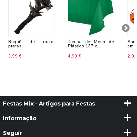
Buquê de rosas
Toalha de Mesa de
Saco
pretas
Plástico 137 x...
cms
3,99 €
4,99 €
2,99
Festas Mix - Artigos para Festas
Informação
Seguir