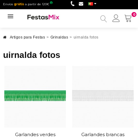
Envios
grátis
a partir de 120€
0
Minha
conta
Artigos para Festas
>
Grinaldas
>
uirnalda fotos
uirnalda fotos
Garlandes verdes
Garlandes brancas