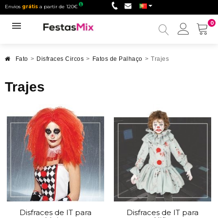
Envios
grátis
a partir de 120€
0
Minha
conta
Fato
>
Disfraces Circos
>
Fatos de Palhaço
>
Trajes
Trajes
Disfraces de IT para
Disfraces de IT para