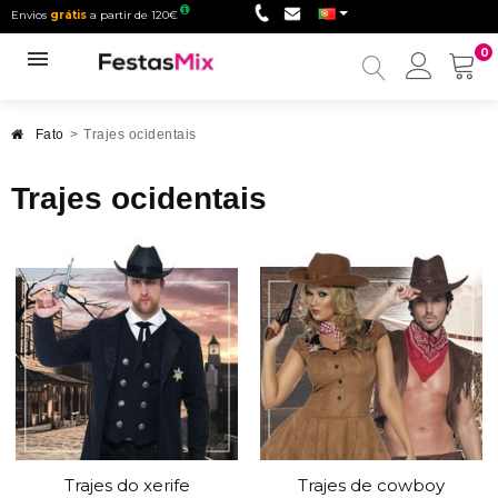
Envios
grátis
a partir de 120€
0
Minha
conta
Fato
>
Trajes ocidentais
Trajes ocidentais
Trajes do xerife
Trajes de cowboy