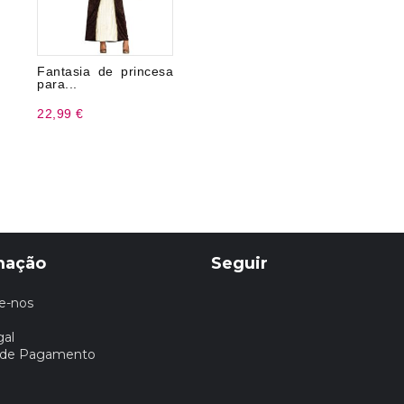
Fantasia de princesa
para...
22,99 €
mação
Seguir
e-nos
gal
 de Pagamento