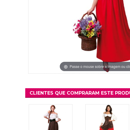
Grinaldas Cas
Ver Mais
Ver Mais
Decoração Aniv
Ver Mais
Ver Mais
Passe o mouse sobre a imagem ou cli
CLIENTES QUE COMPRARAM ESTE PRO