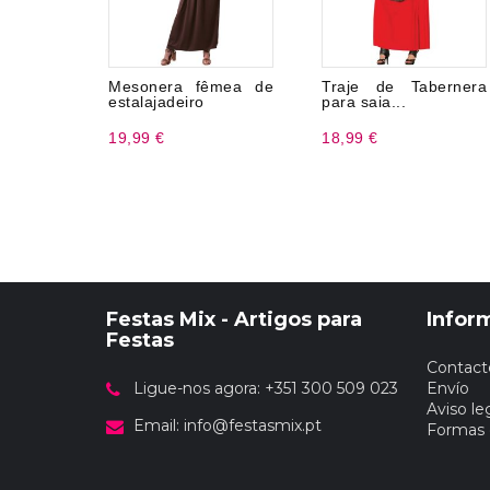
Mesonera fêmea de
Traje de Tabernera
estalajadeiro
para saia...
19,99 €
18,99 €
Festas Mix - Artigos para
Infor
Festas
Contact
Ligue-nos agora: +351 300 509 023
Envío
Aviso le
Email:
info@festasmix.pt
Formas