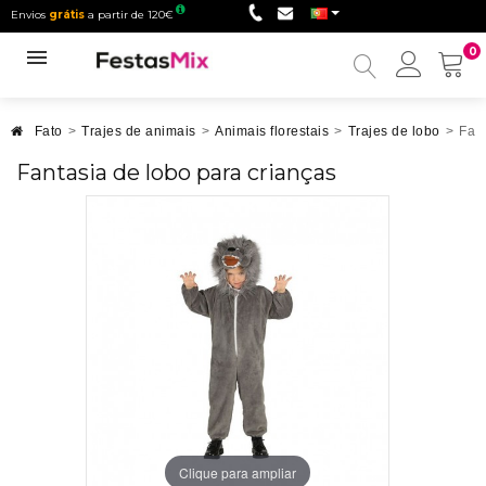
Envios
grátis
a partir de 120€
0
Minha
conta
Fato
>
Trajes de animais
>
Animais florestais
>
Trajes de lobo
>
Fant
Fantasia de lobo para crianças
Clique para ampliar